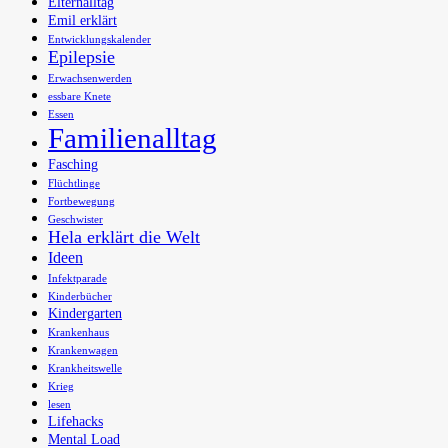
Elternalltag
Emil erklärt
Entwicklungskalender
Epilepsie
Erwachsenwerden
essbare Knete
Essen
Familienalltag
Fasching
Flüchtlinge
Fortbewegung
Geschwister
Hela erklärt die Welt
Ideen
Infektparade
Kinderbücher
Kindergarten
Krankenhaus
Krankenwagen
Krankheitswelle
Krieg
lesen
Lifehacks
Mental Load