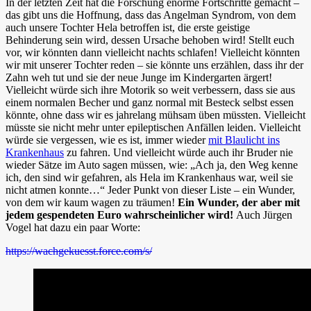
In der letzten Zeit hat die Forschung enorme Fortschritte gemacht –
das gibt uns die Hoffnung, dass das Angelman Syndrom, von dem
auch unsere Tochter Hela betroffen ist, die erste geistige
Behinderung sein wird, dessen Ursache behoben wird! Stellt euch
vor, wir könnten dann vielleicht nachts schlafen! Vielleicht könnten
wir mit unserer Tochter reden – sie könnte uns erzählen, dass ihr der
Zahn weh tut und sie der neue Junge im Kindergarten ärgert!
Vielleicht würde sich ihre Motorik so weit verbessern, dass sie aus
einem normalen Becher und ganz normal mit Besteck selbst essen
könnte, ohne dass wir es jahrelang mühsam üben müssten. Vielleicht
müsste sie nicht mehr unter epileptischen Anfällen leiden. Vielleicht
würde sie vergessen, wie es ist, immer wieder
mit Blaulicht ins
Krankenhaus
zu fahren. Und vielleicht würde auch ihr Bruder nie
wieder Sätze im Auto sagen müssen, wie: „Ach ja, den Weg kenne
ich, den sind wir gefahren, als Hela im Krankenhaus war, weil sie
nicht atmen konnte…“ Jeder Punkt von dieser Liste – ein Wunder,
von dem wir kaum wagen zu träumen!
Ein Wunder, der aber mit
jedem gespendeten Euro wahrscheinlicher wird!
Auch Jürgen
Vogel hat dazu ein paar Worte:
https://wachgekuesst.force.com/s/