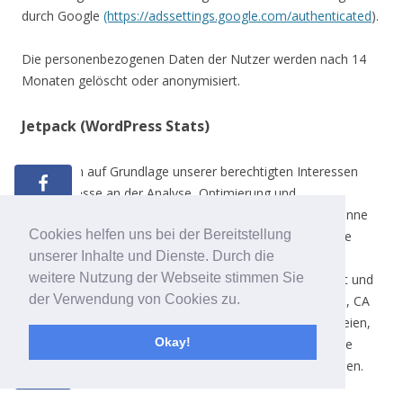
durch Google
(https://adssettings.google.com/authenticated
).
Die personenbezogenen Daten der Nutzer werden nach 14
Monaten gelöscht oder anonymisiert.
Jetpack (WordPress Stats)
Wir nutzen auf Grundlage unserer berechtigten Interessen
(d.h. Interesse an der Analyse, Optimierung und
wirtschaftlichem Betrieb unseres Onlineangebotes im Sinne
Cookies helfen uns bei der Bereitstellung
des Art. 6 Abs. 1 lit. f. DSGVO) das Plugin Jetpack (hier die
unserer Inhalte und Dienste. Durch die
Unterfunktion „Wordpress Stats“), welches ein Tool zur
weitere Nutzung der Webseite stimmen Sie
statistischen Auswertung der Besucherzugriffe einbindet und
der Verwendung von Cookies zu.
von Automattic Inc., 60 29th Street #343, San Francisco, CA
94110, USA. Jetpack verwendet sog. „Cookies“, Textdateien,
Okay!
die auf Ihrem Computer gespeichert werden und die eine
Analyse der Benutzung der Website durch Sie ermöglichen.