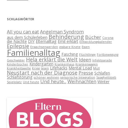
SCHLAGWÖRTER
All you can eat
Angelman Syndrom
Behinderung
Bücher
aus dem Schülerleben
Corona
die Nächte
DIY
Elternalltag
Emil erklärt
Entwicklungskalender
Epilepsie
Erwachsenwerden
essbare Knete
Essen
Familienalltag
Fasching
Flüchtlinge
Fortbewegung
Hela erklärt die Welt
Ideen
Geschwister
Infektparade
Kindergarten
Kinderbücher
Krankenhaus
Krankenwagen
Lifehacks
Mental Load
Krankheitswelle
Krieg
lesen
Müll
Neustart nach der Diagnose
Presse
Schlafen
Schlafstörung
schöner wohnen
sensorische Integration
Spaghettisieb
Und heute...
Weihnachten
Winter
Spielplatz
Und heute