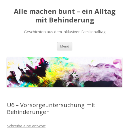
Alle machen bunt – ein Alltag
mit Behinderung
Geschichten aus dem inklusiven Familienalltag
Zum
Menü
Inhalt
springen
U6 – Vorsorgeuntersuchung mit
Behinderungen
Schreibe eine Antwort