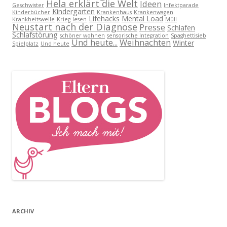
Hela erklärt die Welt
Ideen
Geschwister
Infektparade
Kindergarten
Kinderbücher
Krankenhaus
Krankenwagen
Lifehacks
Mental Load
Krankheitswelle
Krieg
lesen
Müll
Neustart nach der Diagnose
Presse
Schlafen
Schlafstörung
schöner wohnen
sensorische Integration
Spaghettisieb
Und heute...
Weihnachten
Winter
Spielplatz
Und heute
ARCHIV