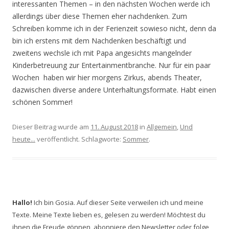
interessanten Themen – in den nächsten Wochen werde ich
allerdings über diese Themen eher nachdenken. Zum
Schreiben komme ich in der Ferienzeit sowieso nicht, denn da
bin ich erstens mit dem Nachdenken beschäftigt und
zweitens wechsle ich mit Papa angesichts mangelnder
Kinderbetreuung zur Entertainmentbranche. Nur für ein paar
Wochen haben wir hier morgens Zirkus, abends Theater,
dazwischen diverse andere Unterhaltungsformate. Habt einen
schönen Sommer!
Dieser Beitrag wurde am
11. August 2018
in
Allgemein
,
Und
heute...
veröffentlicht. Schlagworte:
Sommer
.
Hallo!
Ich bin Gosia. Auf dieser Seite verweilen ich und meine
Texte. Meine Texte lieben es, gelesen zu werden! Möchtest du
ihnen die Freude gönnen, abonniere den Newsletter oder folge