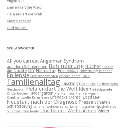
Allgemein
Emil erklärt die Welt
Hela erklärt die Welt
Mama erzählt
Und heute…
SCHLAGWÖRTER
All you can eat
Angelman Syndrom
Behinderung
Bücher
aus dem Schülerleben
Corona
die Nächte
DIY
Elternalltag
Emil erklärt
Entwicklungskalender
Epilepsie
Erwachsenwerden
essbare Knete
Essen
Familienalltag
Fasching
Flüchtlinge
Fortbewegung
Hela erklärt die Welt
Ideen
Geschwister
Infektparade
Kindergarten
Kinderbücher
Krankenhaus
Krankenwagen
Lifehacks
Mental Load
Krankheitswelle
Krieg
lesen
Müll
Neustart nach der Diagnose
Presse
Schlafen
Schlafstörung
schöner wohnen
sensorische Integration
Spaghettisieb
Und heute...
Weihnachten
Winter
Spielplatz
Und heute